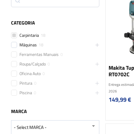
CATEGORIA
Carpintaria
18
Máquinas
18
Ferramentas Manuais
0
Roupa/Calçado
0
Makita Tup
RT0702C
Oficina Auto
0
Pintura
0
Entrega estimad
2026
Piscina
0
149,99
€
MARCA