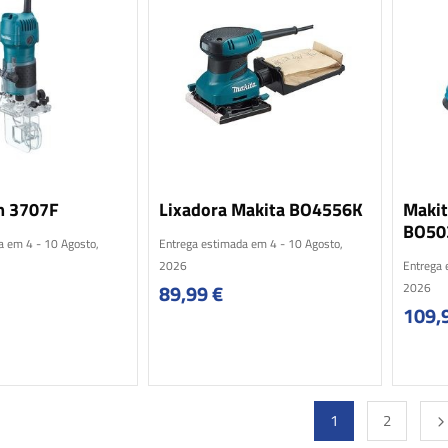
m 3707F
Lixadora Makita BO4556K
Makit
BO50
a em 4 - 10 Agosto,
Entrega estimada em 4 - 10 Agosto,
2026
Entrega 
89,99
€
2026
109,
1
2